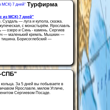
Турфирма
из МСК) 7 дней"
Суздаль — луга и купола, сказка.
 купеческая, с монастырём. Ярославль
 — озеро и Синь - камень. Сергиев
ич — маленький кремль. Мышкин —
, тишина. Борисоглебский —
-СПБ"
кольца. За 5 дней вы побываете в
личавом Ярославле, милом Угличе,
менитом Сергиевом Посаде.