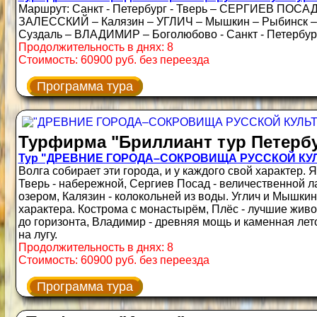
Маршрут: Санкт - Петербург - Тверь – СЕРГИЕВ ПОСА
ЗАЛЕССКИЙ – Калязин – УГЛИЧ – Мышкин – Рыбинск –
Суздаль – ВЛАДИМИР – Боголюбово - Санкт - Петербур
Продолжительность в днях: 8
Стоимость: 60900 руб. без переезда
Программа тура
Турфирма "Бриллиант тур Петербу
Тур "ДРЕВНИЕ ГОРОДА–СОКРОВИЩА РУССКОЙ КУЛЬТ
Волга собирает эти города, и у каждого свой характер.
Тверь - набережной, Сергиев Посад - величественной л
озером, Калязин - колокольней из воды. Углич и Мышкин
характера. Кострома с монастырём, Плёс - лучшие живо
до горизонта, Владимир - древняя мощь и каменная лето
на лугу.
Продолжительность в днях: 8
Стоимость: 60900 руб. без переезда
Программа тура