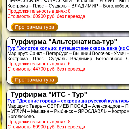
ПЕРЕСЛАВЛЬ - ЗАЛЕССКИЙ – Калязин – УГЛИЧ – Мыш
Кострома – Плес – Суздаль – ВЛАДИМИР – Боголюбов
Продолжительность в днях: 8
Стоимость: 60900 руб. без переезда
Программа тура
Турфирма "Альтернатива-тур"
Тур "Золотое кольцо: путешествие сквозь века (из 
Маршрут: Санкт - Петербург – Вышний Волочек - Углич 
Кострома – Плёс – Суздаль - Владимир - Боголюбово - С
Продолжительность в днях: 6
Стоимость: 44700 руб. без переезда
Программа тура
Турфирма "ИТС - Тур"
Тур "Древние города – сокровища русской культур
Маршрут: Тверь – СЕРГИЕВ ПОСАД – Александров –
– УГЛИЧ – Мышкин – Рыбинск – ЯРОСЛАВЛЬ – Костром
Боголюбово.
Продолжительность в днях: 8
Стоимость: 60900 руб. без переезда