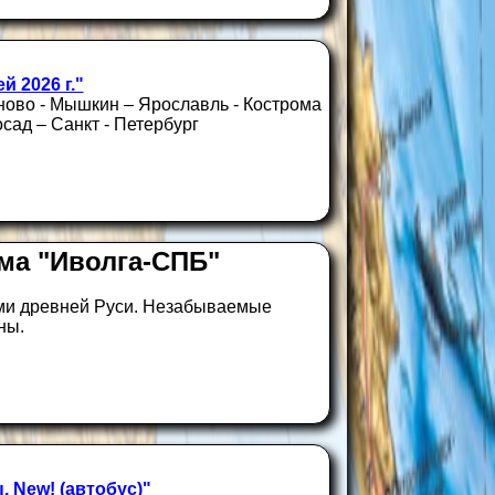
й 2026 г."
ыново - Мышкин – Ярославль - Кострома
сад – Санкт - Петербург
ма "Иволга-СПБ"
ами древней Руси. Незабываемые
ны.
 New! (автобус)"