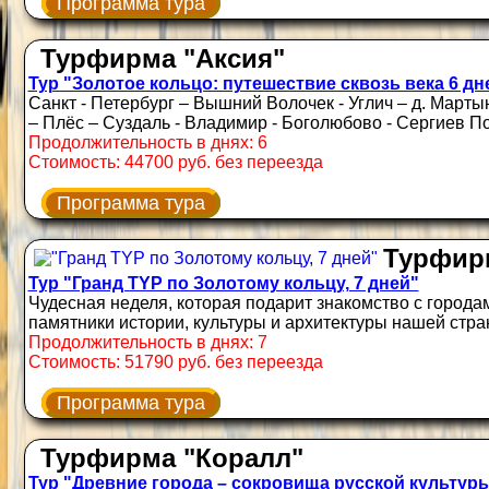
Программа тура
Турфирма "Аксия"
Тур "Золотое кольцо: путешествие сквозь века 6 дне
Санкт - Петербург – Вышний Волочек - Углич – д. Март
– Плёс – Суздаль - Владимир - Боголюбово - Сергиев По
Продолжительность в днях: 6
Стоимость: 44700 руб. без переезда
Программа тура
Турфир
Тур "Гранд TYP по Золотому кольцу, 7 дней"
Чудесная неделя, которая подарит знакомство с город
памятники истории, культуры и архитектуры нашей стра
Продолжительность в днях: 7
Стоимость: 51790 руб. без переезда
Программа тура
Турфирма "Коралл"
Тур "Древние города – сокровища русской культуры.