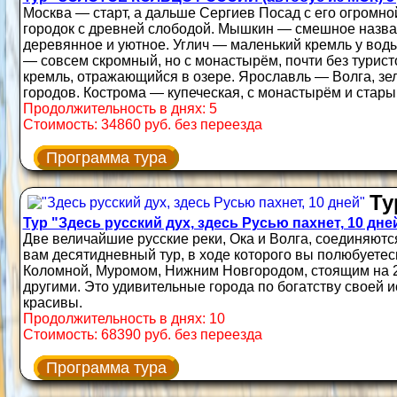
Москва — старт, а дальше Сергиев Посад с его огромно
городок с древней слободой. Мышкин — смешное назван
деревянное и уютное. Углич — маленький кремль у воды
— совсем скромный, но с монастырём, почти без турис
кремль, отражающийся в озере. Ярославль — Волга, зе
городов. Кострома — купеческая, с монастырём и стары
Продолжительность в днях: 5
Стоимость: 34860 руб. без переезда
Программа тура
Ту
Тур "Здесь русский дух, здесь Русью пахнет, 10 дне
Две величайшие русские реки, Ока и Волга, соединяют
вам десятидневный тур, в ходе которого вы полюбуетес
Коломной, Муромом, Нижним Новгородом, стоящим на 2 -
другими. Это удивительные города по богатству своей 
красивы.
Продолжительность в днях: 10
Стоимость: 68390 руб. без переезда
Программа тура