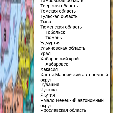
Тамбовская область
Тверская область
Томская область
Тульская область
Тыва
Тюменская область
Тобольск
Тюмень
Удмуртия
Ульяновская область
Урал
Хабаровский край
Хабаровск
Хакасия
Ханты-Мансийский автономный
округ
Чувашия
Чукотка
Якутия
Ямало-Ненецкий автономный
округ
Ярославская область