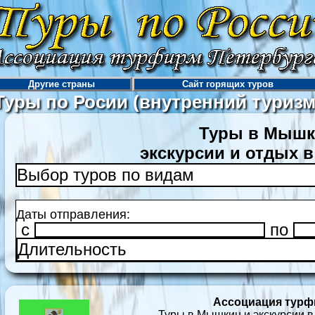
Другие страны
Сайт горящих туров
Туры по Росии (внутренний туризм
Туры в Мышк
экскурсии и отдых 
Выбор туров по видам
Даты отправления:
c
по
Длительность
Ассоциация турф
Туры в Мышкин и экскурсии в