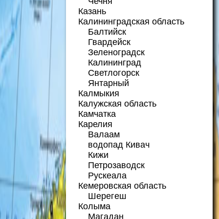
Чечня
Казань
Калининградская область
Балтийск
Гвардейск
Зеленоградск
Калининград
Светлогорск
Янтарный
Калмыкия
Калужская область
Камчатка
Карелия
Валаам
водопад Кивач
Кижи
Петрозаводск
Рускеала
Кемеровская область
Шерегеш
Колыма
Магадан