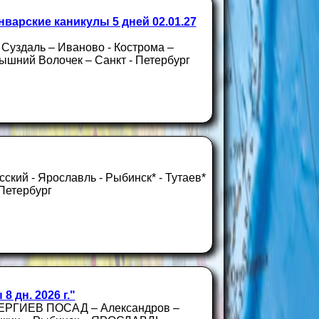
нварские каникулы 5 дней 02.01.27
 Суздаль – Иваново - Кострома –
ышний Волочек – Санкт - Петербург
сский - Ярославль - Рыбинск* - Тутаев*
 Петербург
 дн. 2026 г."
 СЕРГИЕВ ПОСАД – Александров –