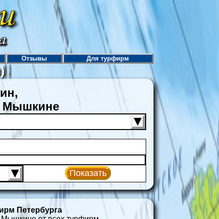
Отзывы
Для турфирм
)
ин,
в Мышкине
Показать
ирм Петербурга
 Мышкине от всех турфирм.