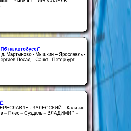
кин – Рыбинск – ЯРОСЛАВЛЬ –
о
СПб на автобусе)"
– д. Мартыново - Мышкин – Ярославль -
ергиев Посад – Санкт - Петербург
ы"
 ПЕРЕСЛАВЛЬ - ЗАЛЕССКИЙ – Калязин
а – Плес – Суздаль – ВЛАДИМИР –