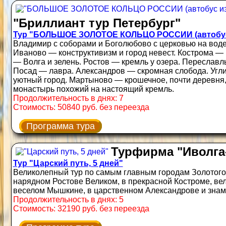
"Бриллиант тур Петербург"
Тур "БОЛЬШОЕ ЗОЛОТОЕ КОЛЬЦО РОССИИ (автобус 
Владимир с соборами и Боголюбово с церковью на воде. 
Иваново — конструктивизм и город невест. Кострома —
— Волга и зелень. Ростов — кремль у озера. Переславль
Посад — лавра. Александров — скромная слобода. Угл
уютный город. Мартыново — крошечное, почти деревня
монастырь похожий на настоящий кремль.
Продолжительность в днях: 7
Стоимость: 50840 руб. без переезда
Программа тура
Турфирма "Иволга
Тур "Царский путь, 5 дней"
Великолепный тур по самым главным городам Золотого 
нарядном Ростове Великом, в прекрасной Костроме, ве
веселом Мышкине, в царственном Александрове и зна
Продолжительность в днях: 5
Стоимость: 32190 руб. без переезда