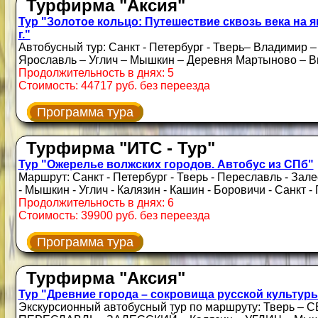
Турфирма "Аксия"
Тур "Золотое кольцо: Путешествие сквозь века на я
г."
Автобусный тур: Санкт - Петербург - Тверь– Владимир –
Ярославль – Углич – Мышкин – Деревня Мартыново – В
Продолжительность в днях: 5
Стоимость: 44717 руб. без переезда
Программа тура
Турфирма "ИТС - Тур"
Тур "Ожерелье волжских городов. Автобус из СПб"
Маршрут: Санкт - Петербург - Тверь - Переславль - Зале
- Мышкин - Углич - Калязин - Кашин - Боровичи - Санкт -
Продолжительность в днях: 6
Стоимость: 39900 руб. без переезда
Программа тура
Турфирма "Аксия"
Тур "Древние города – сокровища русской культуры 8
Экскурсионный автобусный тур по маршруту: Тверь –