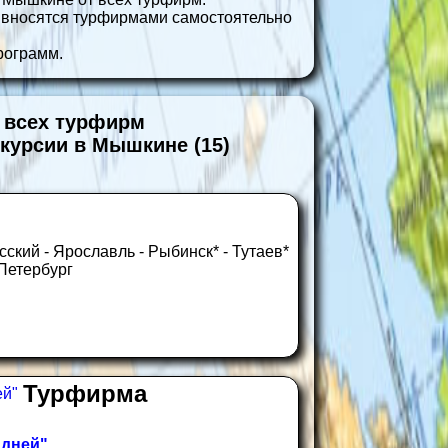
 вносятся турфирмами самостоятельно
рограмм.
 всех турфирм
скурсии в Мышкине (15)
сский - Ярославль - Рыбинск* - Тутаев*
 Петербург
Турфирма
 дней"