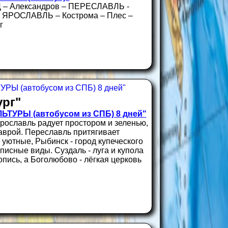
Д – Александров – ПЕРЕСЛАВЛЬ -
 ЯРОСЛАВЛЬ – Кострома – Плес –
г
рг"
УРЫ (автобусом из СПБ) 8 дней"
 Ярославль радует простором и зеленью,
аврой. Переславль притягивает
 уютные, Рыбинск - город купеческого
писные виды. Суздаль - луга и купола
пись, а Боголюбово - лёгкая церковь