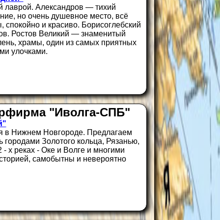
й лаврой. Александров — тихий
ие, но очень душевное место, всё
, спокойно и красиво. Борисоглебский
тов. Ростов Великий — знаменитый
лень, храмы, один из самых приятных
ми улочками.
рфирма "Иволга-СПБ"
й"
ся в Нижнем Новгороде. Предлагаем
ь городами Золотого кольца, Рязанью,
 х реках - Оке и Волге и многими
историей, самобытны и невероятно