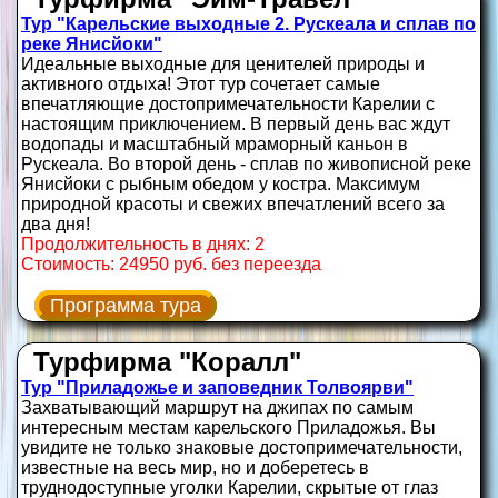
Тур "Карельские выходные 2. Рускеала и сплав по
реке Янисйоки"
Идеальные выходные для ценителей природы и
активного отдыха! Этот тур сочетает самые
впечатляющие достопримечательности Карелии с
настоящим приключением. В первый день вас ждут
водопады и масштабный мраморный каньон в
Рускеала. Во второй день - сплав по живописной реке
Янисйоки с рыбным обедом у костра. Максимум
природной красоты и свежих впечатлений всего за
два дня!
Продолжительность в днях: 2
Стоимость: 24950 руб. без переезда
Программа тура
Турфирма "Коралл"
Тур "Приладожье и заповедник Толвоярви"
Захватывающий маршрут на джипах по самым
интересным местам карельского Приладожья. Вы
увидите не только знаковые достопримечательности,
известные на весь мир, но и доберетесь в
труднодоступные уголки Карелии, скрытые от глаз