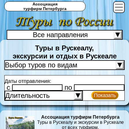
Ассоциация
турфирм Петербурга
Все направления
С
Туры в Рускеалу,
экскурсии и отдых в Рускеале
Выбор туров по видам
Даты отправления:
c
по
Длительность
Показать
Ассоциация турфирм Петербурга
Туры в Рускеалу и экскурсии в Рускеале
от всех турфирм.