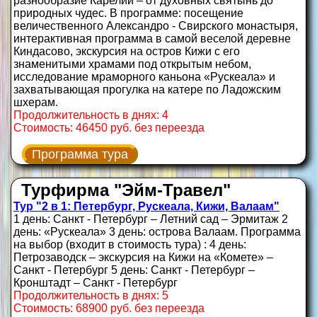
разнообразие Карелии – от духовных святынь до
природных чудес. В программе: посещение
величественного Александро - Свирского монастыря,
интерактивная программа в самой веселой деревне
Киндасово, экскурсия на остров Кижи с его
знаменитыми храмами под открытым небом,
исследование мраморного каньона «Рускеала» и
захватывающая прогулка на катере по Ладожским
шхерам.
Продолжительность в днях: 4
Стоимость: 46450 руб. без переезда
Программа тура
Турфирма "Эйм-Травел"
Тур "2 в 1: Петербург, Рускеала, Кижи, Валаам"
1 день: Санкт - Петербург – Летний сад – Эрмитаж 2
день: «Рускеала» 3 день: острова Валаам. Программа
на выбор (входит в стоимость тура) : 4 день:
Петрозаводск – экскурсия на Кижи на «Комете» –
Санкт - Петербург 5 день: Санкт - Петербург –
Кронштадт – Санкт - Петербург
Продолжительность в днях: 5
Стоимость: 68900 руб. без переезда