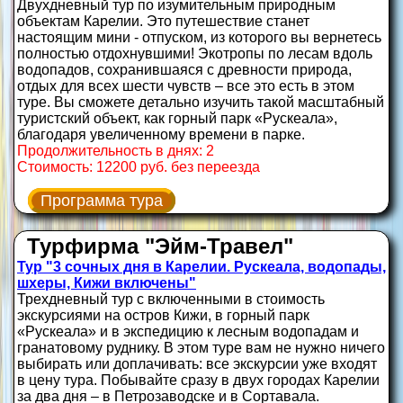
Двухдневный тур по изумительным природным
объектам Карелии. Это путешествие станет
настоящим мини - отпуском, из которого вы вернетесь
полностью отдохнувшими! Экотропы по лесам вдоль
водопадов, сохранившаяся с древности природа,
отдых для всех шести чувств – все это есть в этом
туре. Вы сможете детально изучить такой масштабный
туристский объект, как горный парк «Рускеала»,
благодаря увеличенному времени в парке.
Продолжительность в днях: 2
Стоимость: 12200 руб. без переезда
Программа тура
Турфирма "Эйм-Травел"
Тур "3 сочных дня в Карелии. Рускеала, водопады,
шхеры, Кижи включены"
Трехдневный тур с включенными в стоимость
экскурсиями на остров Кижи, в горный парк
«Рускеала» и в экспедицию к лесным водопадам и
гранатовому руднику. В этом туре вам не нужно ничего
выбирать или доплачивать: все экскурсии уже входят
в цену тура. Побывайте сразу в двух городах Карелии
за два дня – в Петрозаводске и в Сортавала.