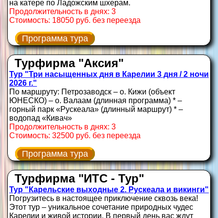
на катере по Ладожским шхерам.
Продолжительность в днях: 3
Стоимость: 18050 руб. без переезда
Программа тура
Турфирма "Аксия"
Тур "Три насыщенных дня в Карелии 3 дня / 2 ночи
2026 г."
По маршруту: Петрозаводск – о. Кижи (объект
ЮНЕСКО) – о. Валаам (длинная программа) * –
горный парк «Рускеала» (длинный маршрут) * –
водопад «Кивач»
Продолжительность в днях: 3
Стоимость: 32500 руб. без переезда
Программа тура
Турфирма "ИТС - Тур"
Тур "Карельские выходные 2. Рускеала и викинги"
Погрузитесь в настоящее приключение сквозь века!
Этот тур – уникальное сочетание природных чудес
Карелии и живой истории. В первый день вас ждут