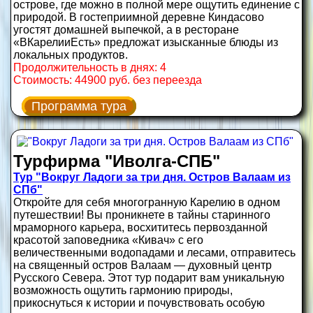
острове, где можно в полной мере ощутить единение с
природой. В гостеприимной деревне Киндасово
угостят домашней выпечкой, а в ресторане
«ВКарелииЕсть» предложат изысканные блюды из
локальных продуктов.
Продолжительность в днях: 4
Стоимость: 44900 руб. без переезда
Программа тура
Турфирма "Иволга-СПБ"
Тур "Вокруг Ладоги за три дня. Остров Валаам из
СПб"
Откройте для себя многогранную Карелию в одном
путешествии! Вы проникнете в тайны старинного
мраморного карьера, восхититесь первозданной
красотой заповедника «Кивач» с его
величественными водопадами и лесами, отправитесь
на священный остров Валаам — духовный центр
Русского Севера. Этот тур подарит вам уникальную
возможность ощутить гармонию природы,
прикоснуться к истории и почувствовать особую