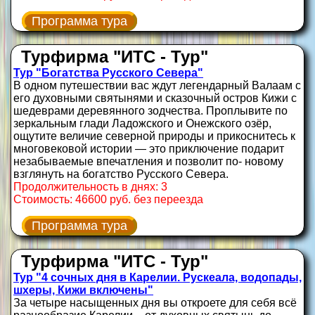
Программа тура
Турфирма "ИТС - Тур"
Тур "Богатства Русского Севера"
В одном путешествии вас ждут легендарный Валаам с
его духовными святынями и сказочный остров Кижи с
шедеврами деревянного зодчества. Проплывите по
зеркальным глади Ладожского и Онежского озёр,
ощутите величие северной природы и прикоснитесь к
многовековой истории — это приключение подарит
незабываемые впечатления и позволит по‑ новому
взглянуть на богатство Русского Севера.
Продолжительность в днях: 3
Стоимость: 46600 руб. без переезда
Программа тура
Турфирма "ИТС - Тур"
Тур "4 сочных дня в Карелии. Рускеала, водопады,
шхеры, Кижи включены"
За четыре насыщенных дня вы откроете для себя всё