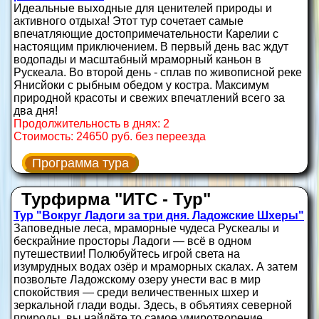
Идеальные выходные для ценителей природы и
активного отдыха! Этот тур сочетает самые
впечатляющие достопримечательности Карелии с
настоящим приключением. В первый день вас ждут
водопады и масштабный мраморный каньон в
Рускеала. Во второй день - сплав по живописной реке
Янисйоки с рыбным обедом у костра. Максимум
природной красоты и свежих впечатлений всего за
два дня!
Продолжительность в днях: 2
Стоимость: 24650 руб. без переезда
Программа тура
Турфирма "ИТС - Тур"
Тур "Вокруг Ладоги за три дня. Ладожские Шхеры"
Заповедные леса, мраморные чудеса Рускеалы и
бескрайние просторы Ладоги — всё в одном
путешествии! Полюбуйтесь игрой света на
изумрудных водах озёр и мраморных скалах. А затем
позвольте Ладожскому озеру унести вас в мир
спокойствия — среди величественных шхер и
зеркальной глади воды. Здесь, в объятиях северной
природы, вы найдёте то самое умиротворение,