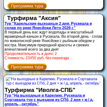
Программа тура
Турфирма "Аксия"
Тур "Карельские выходные 2 дня. Рускеала и
сплав по реке Янисйоки Лето 2026 г."
В первый день вас ждут водопады и масштабный
мраморный каньон в Рускеала. Во второй день - сплав
по живописной реке Янисйоки с рыбным обедом у
костра. Максимум природной красоты и свежих
впечатлений всего за два дня!
Продолжительность в днях: 2
Стоимость: 23450 руб. без переезда
Программа тура
Турфирма "Иволга-СПБ"
Тур "На выходные в Карелию. Рускеала и
Сортавала тур с выездом из СПб, 2 дня + ж / д,
апрель - октябрь"