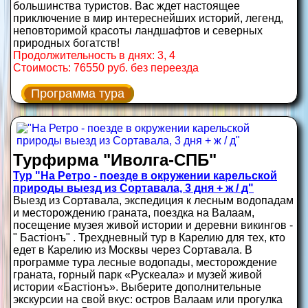
большинства туристов. Вас ждет настоящее
приключение в мир интереснейших историй, легенд,
неповторимой красоты ландшафтов и северных
природных богатств!
Продолжительность в днях: 3, 4
Стоимость: 76550 руб. без переезда
Программа тура
Турфирма "Иволга-СПБ"
Тур "На Ретро - поезде в окружении карельской
природы выезд из Сортавала, 3 дня + ж / д"
Выезд из Сортавала, экспедиция к лесным водопадам
и месторождению граната, поездка на Валаам,
посещение музея живой истории и деревни викингов -
" Бастiонъ" . Трехдневный тур в Карелию для тех, кто
едет в Карелию из Москвы через Сортавала. В
программе тура лесные водопады, месторождение
граната, горный парк «Рускеала» и музей живой
истории «Бастiонъ». Выберите дополнительные
экскурсии на свой вкус: остров Валаам или прогулка