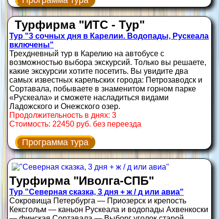
Программа тура
Турфирма "ИТС - Тур"
Тур "3 сочных дня в Карелии. Водопады, Рускеала
включены"
Трехдневный тур в Карелию на автобусе с
возможностью выбора экскурсий. Только вы решаете,
какие экскурсии хотите посетить. Вы увидите два
самых известных карельских города: Петрозаводск и
Сортавала, побываете в знаменитом горном парке
«Рускеала» и сможете насладиться видами
Ладожского и Онежского озер.
Продолжительность в днях: 3
Стоимость: 22450 руб. без переезда
Программа тура
Турфирма "Иволга-СПБ"
Тур "Северная сказка, 3 дня + ж / д или авиа"
Сокровища Петербурга — Приозерск и крепость
Кексгольм — каньон Рускеала и водопады Ахвенкоски
— финская Сортавала — Выборг уголок старой