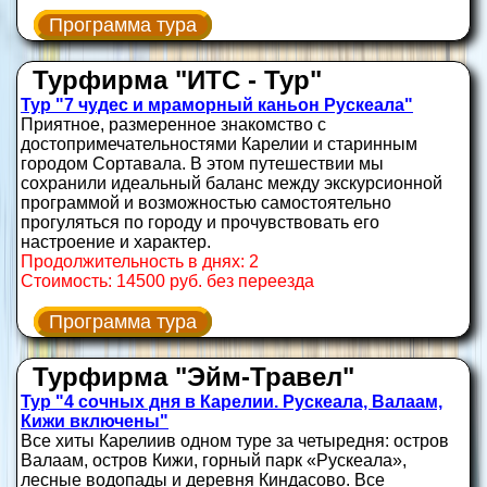
Программа тура
Турфирма "ИТС - Тур"
Тур "7 чудес и мраморный каньон Рускеала"
Приятное, размеренное знакомство с
достопримечательностями Карелии и старинным
городом Сортавала. В этом путешествии мы
сохранили идеальный баланс между экскурсионной
программой и возможностью самостоятельно
прогуляться по городу и прочувствовать его
настроение и характер.
Продолжительность в днях: 2
Стоимость: 14500 руб. без переезда
Программа тура
Турфирма "Эйм-Травел"
Тур "4 сочных дня в Карелии. Рускеала, Валаам,
Кижи включены"
Все хиты Карелиив одном туре за четыредня: остров
Валаам, остров Кижи, горный парк «Рускеала»,
лесные водопады и деревня Киндасово. Все