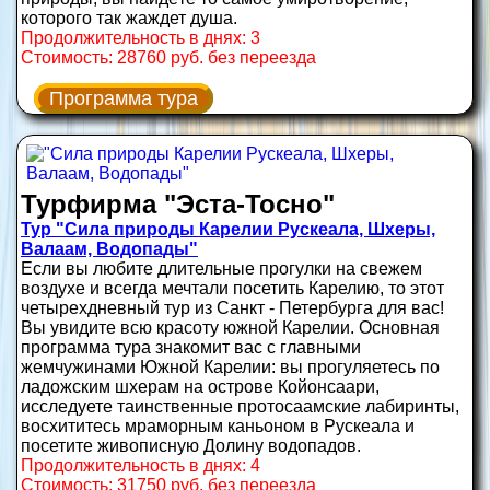
которого так жаждет душа.
Продолжительность в днях: 3
Стоимость: 28760 руб. без переезда
Программа тура
Турфирма "Эста-Тосно"
Тур "Сила природы Карелии Рускеала, Шхеры,
Валаам, Водопады"
Если вы любите длительные прогулки на свежем
воздухе и всегда мечтали посетить Карелию, то этот
четырехдневный тур из Санкт - Петербурга для вас!
Вы увидите всю красоту южной Карелии. Основная
программа тура знакомит вас с главными
жемчужинами Южной Карелии: вы прогуляетесь по
ладожским шхерам на острове Койонсаари,
исследуете таинственные протосаамские лабиринты,
восхититесь мраморным каньоном в Рускеала и
посетите живописную Долину водопадов.
Продолжительность в днях: 4
Стоимость: 31750 руб. без переезда