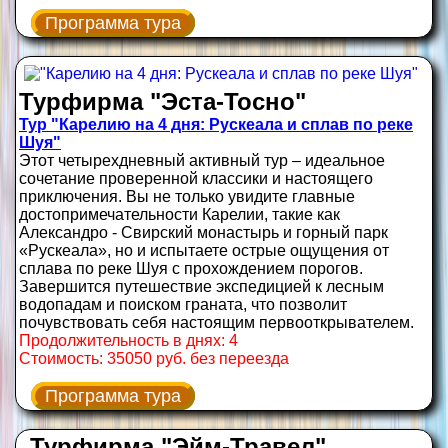
Программа тура
Турфирма "Эста-Тосно"
Тур "Карелию на 4 дня: Рускеала и сплав по реке
Шуя"
Этот четырехдневный активный тур – идеальное
сочетание проверенной классики и настоящего
приключения. Вы не только увидите главные
достопримечательности Карелии, такие как
Александро - Свирский монастырь и горный парк
«Рускеала», но и испытаете острые ощущения от
сплава по реке Шуя с прохождением порогов.
Завершится путешествие экспедицией к лесным
водопадам и поиском граната, что позволит
почувствовать себя настоящим первооткрывателем.
Продолжительность в днях: 4
Стоимость: 35050 руб. без переезда
Программа тура
Турфирма "Эйм-Травел"