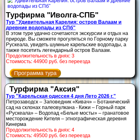
Турфирма "Иволга-СПБ"
Тур "Удивительная Карелия: остров Валаам и
древние водопады из СПб"
В этом туре удачно сочетаются экскурсии и отдых на
природе. Вы сможете прогуляться по Горному парку
Рускеала, увидеть шумные карельские водопады, а
также посетить легендарный остров Валаам.
Продолжительность в днях: 3
Стоимость: 44900 руб. без переезда
Программа тура
Турфирма "Аксия"
Тур "Карельская одиссея 4 дня Лето 2026 г."
Петрозаводск – Заповедник «Кивач» – Ботанический
сад на склонах палеовулкана - Кижи – Горный парк
«Рускеала» – Водопад «Белые мосты» – гранатовое
месторождение Кителя – этнографическая деревня
Кинерма
Продолжительность в днях: 4
Стоимость: 49500 руб. без переезда